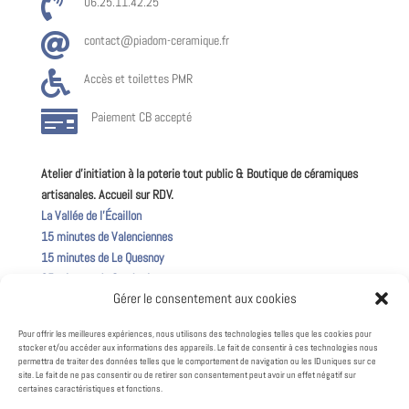

06.25.11.42.25

contact@piadom-ceramique.fr

Accès et toilettes PMR

Paiement CB accepté
Atelier d’initiation à la poterie tout public & Boutique de céramiques
artisanales. Accueil sur RDV.
La Vallée de l’Écaillon
15 minutes de Valenciennes
15 minutes de Le Quesnoy
25 minutes de Cambrai
Gérer le consentement aux cookies
50 minutes de Lille
Pour offrir les meilleures expériences, nous utilisons des technologies telles que les cookies pour
Suivez la vie de l’atelier !
stocker et/ou accéder aux informations des appareils. Le fait de consentir à ces technologies nous
permettra de traiter des données telles que le comportement de navigation ou les ID uniques sur ce
site. Le fait de ne pas consentir ou de retirer son consentement peut avoir un effet négatif sur
certaines caractéristiques et fonctions.