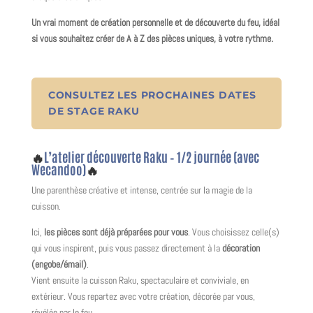
Un vrai moment de création personnelle et de découverte du feu, idéal
si vous souhaitez
créer de A à Z
des pièces uniques, à votre rythme.
CONSULTEZ LES PROCHAINES DATES
DE STAGE RAKU
🔥
L’atelier découverte Raku – 1/2 journée (avec
Wecandoo)
🔥
Une parenthèse créative et intense, centrée sur la magie de la
cuisson.
Ici,
les pièces sont déjà préparées pour vous
. Vous choisissez celle(s)
qui vous inspirent, puis vous passez directement à la
décoration
(engobe/émail)
.
Vient ensuite la cuisson Raku, spectaculaire et conviviale, en
extérieur. Vous repartez avec votre création, décorée par vous,
révélée par le feu.