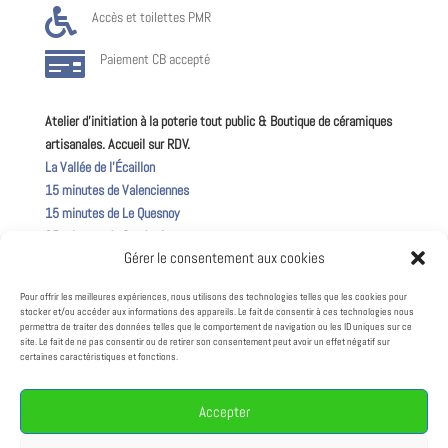

Accès et toilettes PMR

Paiement CB accepté
Atelier d’initiation à la poterie tout public & Boutique de céramiques
artisanales. Accueil sur RDV.
La Vallée de l’Écaillon
15 minutes de Valenciennes
15 minutes de Le Quesnoy
25 minutes de Cambrai
Gérer le consentement aux cookies
50 minutes de Lille
Pour offrir les meilleures expériences, nous utilisons des technologies telles que les cookies pour
Suivez la vie de l’atelier !
stocker et/ou accéder aux informations des appareils. Le fait de consentir à ces technologies nous
permettra de traiter des données telles que le comportement de navigation ou les ID uniques sur ce
site. Le fait de ne pas consentir ou de retirer son consentement peut avoir un effet négatif sur
certaines caractéristiques et fonctions.
Mentions légales
Accepter
Politique de confidentialité