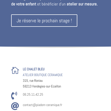
de votre enfant
et bénéficier d’un
atelier sur mesure
.
Je réserve le prochain stage !

LE CHALET BLEU
ATELIER BOUTIQUE CERAMIQUE
315, rue Roniau
59213 Vendegies-sur-Ecaillon

06.25.11.42.25

contact@piadom-ceramique.fr