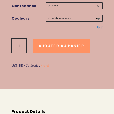
prix :
Contenance
35,00€
Couleurs
à
Effacer
45,00€
quantité
AJOUTER AU PANIER
de
Pichet
en
grès
UGS :
ND
Catégorie :
Pichet
Product Details