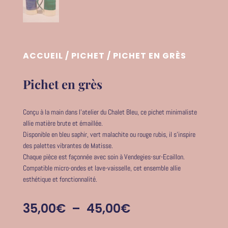
ACCUEIL
/
PICHET
/ PICHET EN GRÈS
Pichet en grès
Conçu à la main dans l’atelier du Chalet Bleu, ce pichet minimaliste
allie matière brute et émaillée.
Disponible en bleu saphir, vert malachite ou rouge rubis, il s’inspire
des palettes vibrantes de Matisse.
Chaque pièce est façonnée avec soin à Vendegies-sur-Ecaillon.
Compatible micro-ondes et lave-vaisselle, cet ensemble allie
esthétique et fonctionnalité.
Plage
35,00
€
–
45,00
€
de