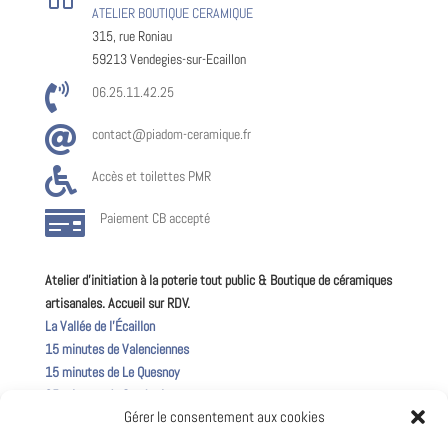
ATELIER BOUTIQUE CERAMIQUE
315, rue Roniau
59213 Vendegies-sur-Ecaillon

06.25.11.42.25

contact@piadom-ceramique.fr

Accès et toilettes PMR

Paiement CB accepté
Atelier d’initiation à la poterie tout public & Boutique de céramiques
artisanales. Accueil sur RDV.
La Vallée de l’Écaillon
15 minutes de Valenciennes
15 minutes de Le Quesnoy
25 minutes de Cambrai
Gérer le consentement aux cookies
50 minutes de Lille