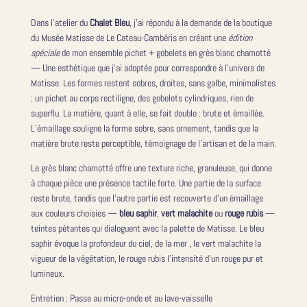
Dans l’atelier du
Chalet Bleu
, j’ai répondu à la demande de la boutique
du Musée Matisse de Le Cateau-Cambéris en créant une
édition
spéciale
de mon ensemble pichet + gobelets en grès blanc chamotté
— Une esthétique que j’ai adoptée pour correspondre à l’univers de
Matisse. Les formes restent sobres, droites, sans galbe, minimalistes
: un pichet au corps rectiligne, des gobelets cylindriques, rien de
superflu. La matière, quant à elle, se fait double : brute et émaillée.
L’émaillage souligne la forme sobre, sans ornement, tandis que la
matière brute reste perceptible, témoignage de l’artisan et de la main.
Le grès blanc chamotté offre une texture riche, granuleuse, qui donne
à chaque pièce une présence tactile forte. Une partie de la surface
reste brute, tandis que l’autre partie est recouverte d’un émaillage
aux couleurs choisies —
bleu saphir
,
vert malachite
ou
rouge rubis
—
teintes pétantes qui dialoguent avec la palette de Matisse. Le bleu
saphir évoque la profondeur du ciel, de la mer , le vert malachite la
vigueur de la végétation, le rouge rubis l’intensité d’un rouge pur et
lumineux.
Entretien : Passe au micro-onde et au lave-vaisselle