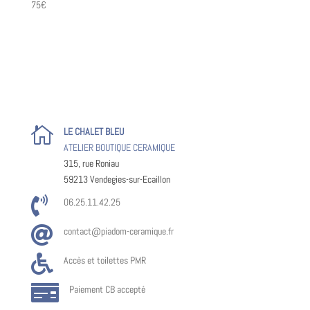
75€

LE CHALET BLEU
ATELIER BOUTIQUE CERAMIQUE
315, rue Roniau
59213 Vendegies-sur-Ecaillon

06.25.11.42.25

contact@piadom-ceramique.fr

Accès et toilettes PMR

Paiement CB accepté