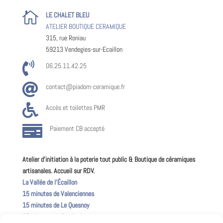

LE CHALET BLEU
ATELIER BOUTIQUE CERAMIQUE
315, rue Roniau
59213 Vendegies-sur-Ecaillon

06.25.11.42.25

contact@piadom-ceramique.fr

Accès et toilettes PMR

Paiement CB accepté
Atelier d’initiation à la poterie tout public & Boutique de céramiques
artisanales. Accueil sur RDV.
La Vallée de l’Écaillon
15 minutes de Valenciennes
15 minutes de Le Quesnoy
25 minutes de Cambrai